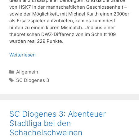
diesmal 3 Ersatspieler benötigten. Und da die Stärke
von HSK7 in der mannschaftlichen Geschlossenheit –
sowie der Möglichkeit, mit Michael Kurth einen 2000er
als Ersatzspieler aufzubieten, kam es zumindest
hinten zu einem klaren Mismatch. Und aus einer
theoretischen DWZ-Differenz von im Schnitt 109
wurden real 229 Punkte.
Weiterlesen
Kategorien
Allgemein
Schlagwörter
SC Diogenes 3
SC Diogenes 3: Abenteuer
Stadtliga bei den
Schachelschweinen