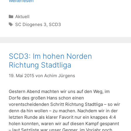
Weiterlesen
Kategorien
Aktuell
Schlagwörter
SC Diogenes 3
,
SCD3
SCD3: Im hohen Norden
Richtung Stadtliga
19. Mai 2015
von
Achim Jürgens
Gestern Abend machten wir uns auf den Weg, im
Dorfe des großen Hans schon einen
vorentscheidenden Schritt Richtung Stadtliga – so wir
denn da hin wollen – zu machen. Nachdem wir in der
letzten Runde als klarer Favorit nur ein knappes 4:4
holen konnten, waren wir auf diesen Kampf gespannt
– laut Setzliste war unser Gegner, im Vorjahr noch