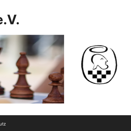
.V.
utz