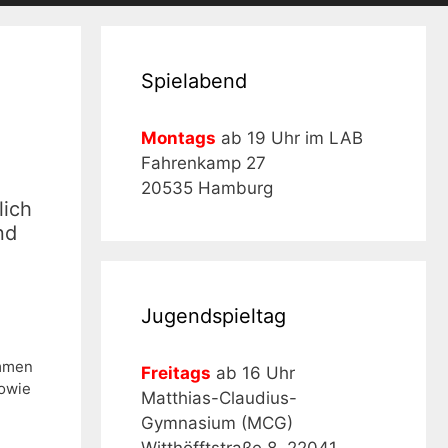
Spielabend
Montags
ab 19 Uhr im LAB
Fahrenkamp 27
20535 Hamburg
lich
nd
Jugendspieltag
ammen
Freitags
ab 16 Uhr
owie
Matthias-Claudius-
Gymnasium (MCG)
Witthöfftstraße 8, 22041