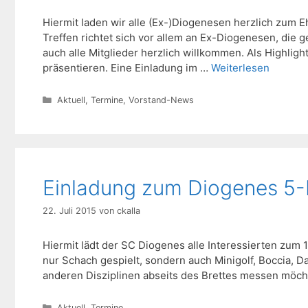
Hiermit laden wir alle (Ex-)Diogenesen herzlich zum E
Treffen richtet sich vor allem an Ex-Diogenesen, die 
auch alle Mitglieder herzlich willkommen. Als Highli
präsentieren. Eine Einladung im …
Weiterlesen
Kategorien
Aktuell
,
Termine
,
Vorstand-News
Einladung zum Diogenes 5
22. Juli 2015
von
ckalla
Hiermit lädt der SC Diogenes alle Interessierten zum 
nur Schach gespielt, sondern auch Minigolf, Boccia, Dar
anderen Disziplinen abseits des Brettes messen möcht
Kategorien
Aktuell
,
Termine