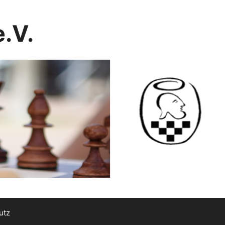
.V.
utz