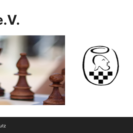
.V.
utz