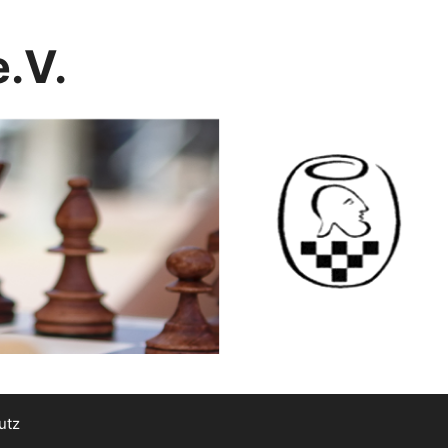
.V.
utz