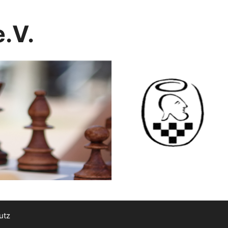
.V.
utz