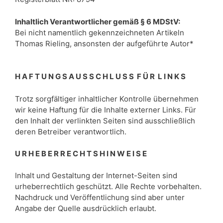
Inhaltlich Verantwortlicher gemäß § 6 MDStV:
Bei nicht namentlich gekennzeichneten Artikeln
Thomas Rieling, ansonsten der aufgeführte Autor*
H A F T U N G S A U S S C H L U S S F Ü R L I N K S
Trotz sorgfältiger inhaltlicher Kontrolle übernehmen
wir keine Haftung für die Inhalte externer Links. Für
den Inhalt der verlinkten Seiten sind ausschließlich
deren Betreiber verantwortlich.
U R H E B E R R E C H T S H I N W E I S E
Inhalt und Gestaltung der Internet-Seiten sind
urheberrechtlich geschützt. Alle Rechte vorbehalten.
Nachdruck und Veröffentlichung sind aber unter
Angabe der Quelle ausdrücklich erlaubt.