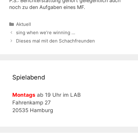
P.S.: Berichterstattung gehört gelegentlich auch
noch zu den Aufgaben eines MF.
Kategorien
Aktuell
sing when we’re winning …
Dieses mal mit den Schachfreunden
Spielabend
Montags
ab 19 Uhr im LAB
Fahrenkamp 27
20535 Hamburg