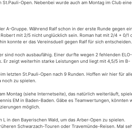
im St.Pauli-Open. Nebenbei wurde auch am Montag im Club eine
 der A-Gruppe. Während Ralf schon in der erste Runde gegen ei
 Robert mit 2/5 nicht unglücklich sein. Roman hat mit 2/4 + 0/1 
n konnte er das Vereinsduell gegen Ralf für sich entscheiden.
er sind noch ausbaufähig. Einer durfte wegen 2 fehlenden ELO-
Er zeigt weiterhin starke Leistungen und liegt mit 4,5/5 im B-
m letzten St.Pauli-Open nach 9 Runden. Hoffen wir hier für all
 noch zu spielen.
ontag (siehe Internetseite), das natürlich weiterläuft, spiel
htennis EM in Baden-Baden. Gäbe es Teamwertungen, könnten w
tzierungen möglich.
an L in den Bayerischen Wald, um das Arber-Open zu spielen.
ere früheren Schwarzach-Touren oder Travemünde-Reisen. Mal se