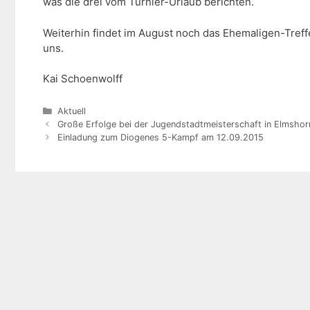
was die drei vom Turnier-Urlaub berichten.
Weiterhin findet im August noch das Ehemaligen-Treffen 
uns.
Kai Schoenwolff
Kategorien
Aktuell
Große Erfolge bei der Jugendstadtmeisterschaft in Elmshor
Einladung zum Diogenes 5-Kampf am 12.09.2015