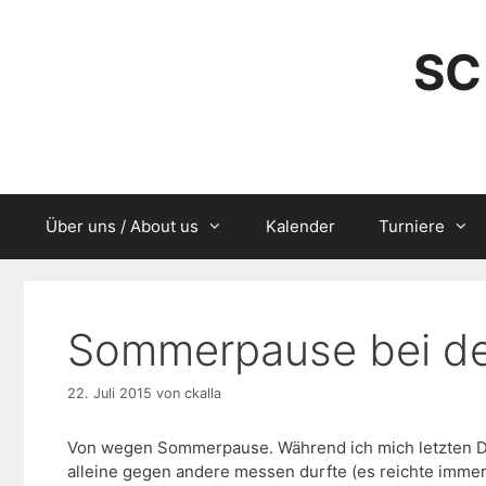
Zum
Inhalt
SC
springen
Über uns / About us
Kalender
Turniere
Sommerpause bei de
22. Juli 2015
von
ckalla
Von wegen Sommerpause. Während ich mich letzten Do
alleine gegen andere messen durfte (es reichte immer