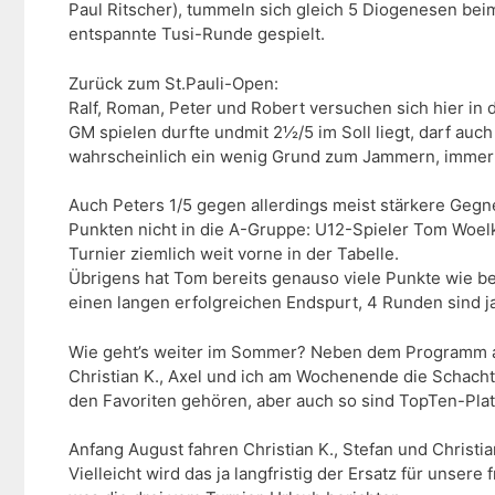
Paul Ritscher), tummeln sich gleich 5 Diogenesen be
entspannte Tusi-Runde gespielt.
Zurück zum St.Pauli-Open:
Ralf, Roman, Peter und Robert versuchen sich hier in
GM spielen durfte undmit 2½/5 im Soll liegt, darf auch
wahrscheinlich ein wenig Grund zum Jammern, immerhi
Auch Peters 1/5 gegen allerdings meist stärkere Gegn
Punkten nicht in die A-Gruppe: U12-Spieler Tom Woelk. 
Turnier ziemlich weit vorne in der Tabelle.
Übrigens hat Tom bereits genauso viele Punkte wie bei
einen langen erfolgreichen Endspurt, 4 Runden sind ja
Wie geht’s weiter im Sommer? Neben dem Programm am M
Christian K., Axel und ich am Wochenende die Schac
den Favoriten gehören, aber auch so sind TopTen-Pla
Anfang August fahren Christian K., Stefan und Christi
Vielleicht wird das ja langfristig der Ersatz für uns