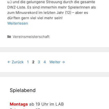
u.) und die gelungene Streuung durch die gesamte
DWZ-Liste. Es sind immerhin mehr SpielerInnen als
zum Minusrekord im letzten Jahr (12) – aber es
dürften gern viel viel mehr sein!
Weiterlesen
Kategorien
Vereinsmeisterschaft
Seite
Seite
Seite
Seite
←
Zurück
1
2
3
4
Weiter
→
Spielabend
Montags
ab 19 Uhr im LAB