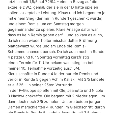
letztlich mit 1,5/5 auf 72/94 – eine in Bezug auf die
aktuelle DWZ, gemäß der sie in der D hätte spielen
sollen, akzeptable Leistung. Klaus und ich begannen je
mit einem Sieg (der mir in Runde 1 geschenkt wurde)
und einem Remis, um am Samstag morgen
gegeneinander zu spielen. Klare Ansage dafür war,
dass es kein Remis geben darf – und so kam es auch,
da ich nach wiederholter misshandelter Eröffnung
plattgewalzt wurde und am Ende die Remis-
Schummelchance übersah. Da ich auch noch in Runde
4 patzte und für Sonntag vormittag kurzfristig
einen Termin für 11 Uhr bekam war, stieg ich bei
meiner 10. Teilnahme vorzeitig aus:1,5/4.
Klaus schaffte in Runde 4 leider nur ein Remis und
verlor in Runde 5 gegen Achim Kaliski. Mit 3/5 landete
er auf 25 – in seiner 25ten Vorrunde.
In der F-Gruppe spielten mit Ole, Jeanette und Nicole
3 Nachwuchskräfte. Ole begann mit 2 Niederlagen, um
dann doch noch 3/5 zu holen. Unsere beiden jungen
Damen marschierten 4 Runden im Gleichschritt, durch
ein Remis in Runde 5 landete Jeanette mit 2,5 einen