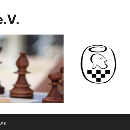
.V.
utz